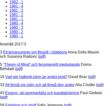
1982 - 1
1981 - 4
1981 - 3
1981 - 2
1981 - 1
1980 - 4
1980 - 3
1980 - 2
1980 - 1
Innehåll 2017:3
3
Ett temanummer om filosofi i Göteborg
Anna-Sofia Maurin
och Susanna Radovic (
pdf
)
5
”Theory of Mind” och fenomenellt medvetande
Dorna
Behdadi (
pdf
)
19
Vad gör hatbrott värre än andra brott?
David Brax (
pdf
)
33
Att förstå sig själv och att förstå den andre
Alla Choifer (
pdf
)
43
Essens, att sammanfalla och karaktärisering
Paul Gorbow
(
pdf
)
58
Förtjänst och straff
Sofia Jeppsson (
pdf
)