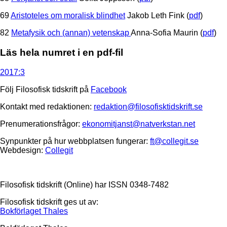
69
Aristoteles om moralisk blindhet
Jakob Leth Fink (
pdf
)
82
Metafysik och (annan) vetenskap
Anna-Sofia Maurin (
pdf
)
Läs hela numret i en pdf-fil
2017:3
Följ Filosofisk tidskrift på
Facebook
Kontakt med redaktionen:
redaktion@filosofisktidskrift.se
Prenumerationsfrågor:
ekonomitjanst@natverkstan.net
Synpunkter på hur webbplatsen fungerar:
ft@collegit.se
Webdesign:
Collegit
Filosofisk tidskrift (Online) har ISSN 0348-7482
Filosofisk tidskrift ges ut av:
Bokförlaget Thales