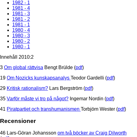
1982 - 1
1981 - 4
1981 - 3
1981 - 2
1981 - 1
1980 - 4
1980 - 3
1980 - 2
1980 - 1
Innehåll 2010:2
3
Om global rättvisa
Bengt Brülde (
pdf
)
19
Om Nozicks kunskapsanalys
Teodor Gardelli (
pdf
)
29
Kritisk rationalism?
Lars Bergström (
pdf
)
35
Varför måste vi tro på något?
Ingemar Nordin (
pdf
)
41
Piratpartiet och transhumanismen
Torbjörn Wester (
pdf
)
Recensioner
46 Lars-Göran Johansson
om två böcker av Craig Dilworth