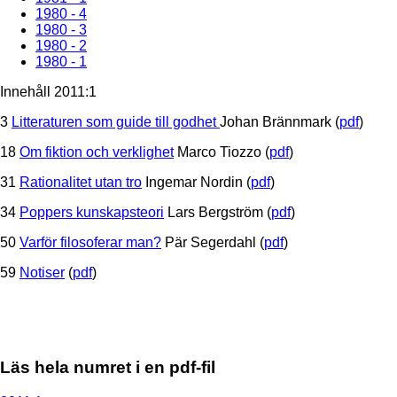
1980 - 4
1980 - 3
1980 - 2
1980 - 1
Innehåll 2011:1
3
Litteraturen som guide till godhet
Johan Brännmark (
pdf
)
18
Om fiktion och verklighet
Marco Tiozzo (
pdf
)
31
Rationalitet utan tro
Ingemar Nordin (
pdf
)
34
Poppers kunskapsteori
Lars Bergström (
pdf
)
50
Varför filosoferar man?
Pär Segerdahl (
pdf
)
59
Notiser
(
pdf
)
Läs hela numret i en pdf-fil