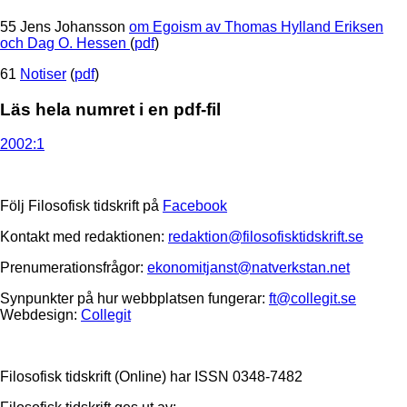
55 Jens Johansson
om Egoism av Thomas Hylland Eriksen
och Dag O. Hessen
(
pdf
)
61
Notiser
(
pdf
)
Läs hela numret i en pdf-fil
2002:1
Följ Filosofisk tidskrift på
Facebook
Kontakt med redaktionen:
redaktion@filosofisktidskrift.se
Prenumerationsfrågor:
ekonomitjanst@natverkstan.net
Synpunkter på hur webbplatsen fungerar:
ft@collegit.se
Webdesign:
Collegit
Filosofisk tidskrift (Online) har ISSN 0348-7482