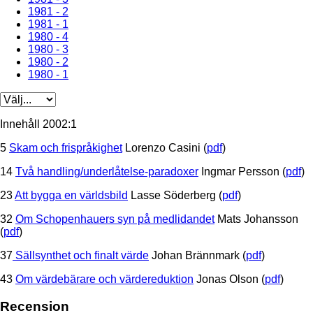
1981 - 2
1981 - 1
1980 - 4
1980 - 3
1980 - 2
1980 - 1
Innehåll 2002:1
5
Skam och frispråkighet
Lorenzo Casini (
pdf
)
14
Två handling/underlåtelse-paradoxer
Ingmar Persson (
pdf
)
23
Att bygga en världsbild
Lasse Söderberg (
pdf
)
32
Om Schopenhauers syn på medlidandet
Mats Johansson
(
pdf
)
37
Sällsynthet och finalt värde
Johan Brännmark (
pdf
)
43
Om värdebärare och värdereduktion
Jonas Olson (
pdf
)
Recension