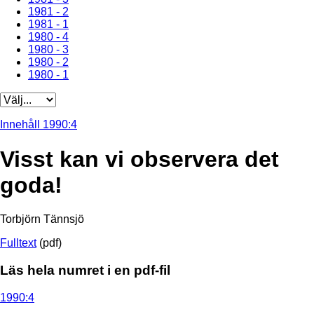
1981 - 2
1981 - 1
1980 - 4
1980 - 3
1980 - 2
1980 - 1
Innehåll 1990:4
Visst kan vi observera det
goda!
Torbjörn Tännsjö
Fulltext
(pdf)
Läs hela numret i en pdf-fil
1990:4