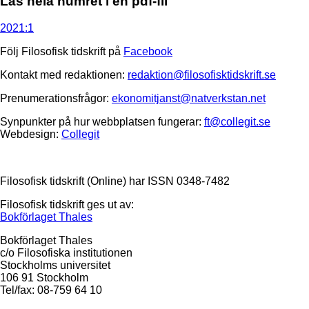
Läs hela numret i en pdf-fil
2021:1
Följ Filosofisk tidskrift på
Facebook
Kontakt med redaktionen:
redaktion@filosofisktidskrift.se
Prenumerationsfrågor:
ekonomitjanst@natverkstan.net
Synpunkter på hur webbplatsen fungerar:
ft@collegit.se
Webdesign:
Collegit
Filosofisk tidskrift (Online) har ISSN 0348-7482
Filosofisk tidskrift ges ut av:
Bokförlaget Thales
Bokförlaget Thales
c/o Filosofiska institutionen
Stockholms universitet
106 91 Stockholm
Tel/fax: 08-759 64 10